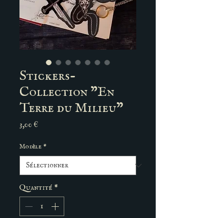
Stickers-
Collection "En
Terre du Milieu"
Prix
3,00 €
Modèle
*
Quantité
*