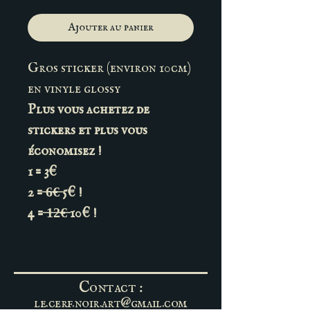
Ajouter au panier
Gros sticker (environ 10cm)
en vinyle glossy
Plus vous achetez de
stickers et plus vous
économisez !
1 = 3€
2 = ̶6̶€̶ 5€ !
4 = ̶1̶2̶€̶ 10€ !
Contact :
le.cerf.noir.art@gmail.com