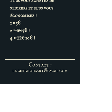
Plus vous achetez de
stickers et plus vous
économisez !
1 = 3€
2 = ̶6̶€̶ 5€ !
4 = ̶1̶2̶€̶ 10€ !
Contact :
le.cerf.noir.art@gmail.com