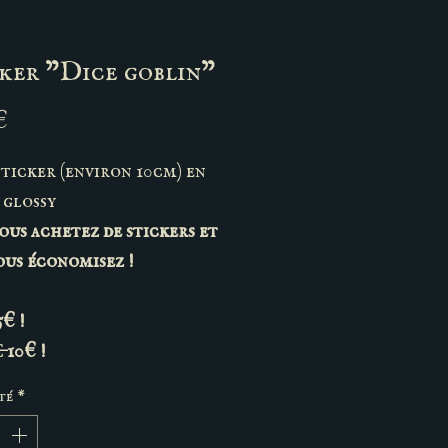
ker "Dice goblin"
Prix
€
ticker (environ 10cm) en
 glossy
ous achetez de stickers et
ous économisez !
 5€ !
€̶ 10€ !
té
*