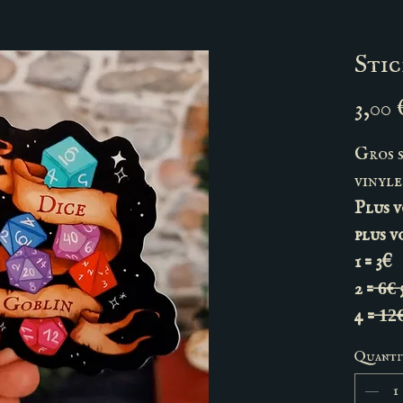
Stic
3,00 
Gros s
vinyle
Plus v
plus v
1 = 3€
2 = ̶6̶€̶
4 = ̶1̶2̶
Quanti