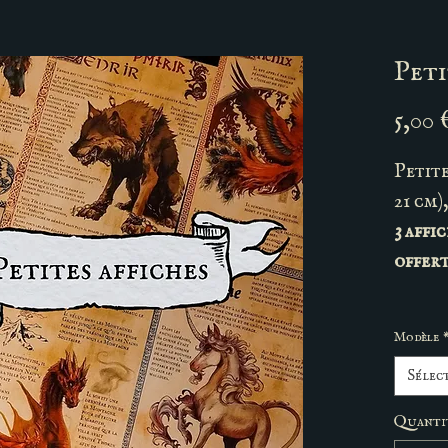
Peti
5,00 
Petite
21 cm)
3 affi
offert
Modèle
Sélec
Quanti