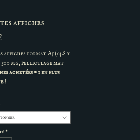
tes affiches
Prix
€
s affiches format A5 (14.8 x
, 300 mg, pelliculage mat
ches achetées = 1 en plus
e !
*
tionner
té
*