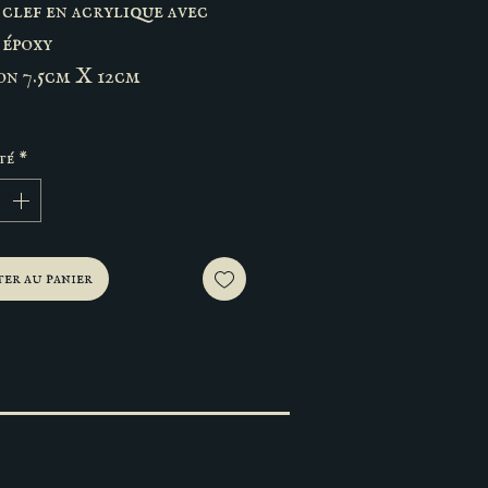
clef en acrylique avec
 époxy
on 7.5cm X 12cm
té
*
er au panier