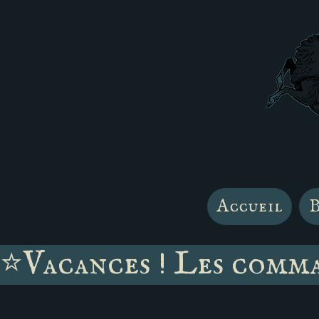
Accueil
B
⭐Vacances ! Les comman