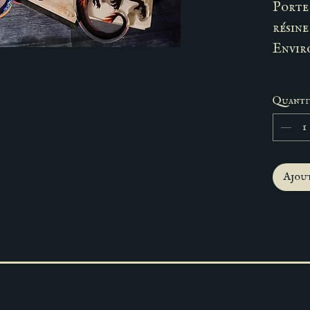
Porte 
résine
Envir
Quanti
Ajout