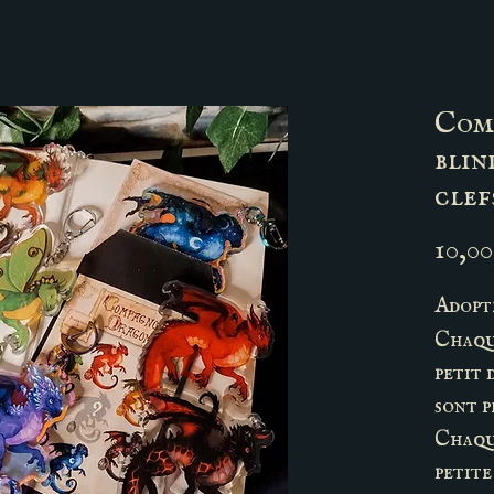
Com
blin
clef
10,00
Adopte
Chaqu
petit 
sont p
Chaque
petite