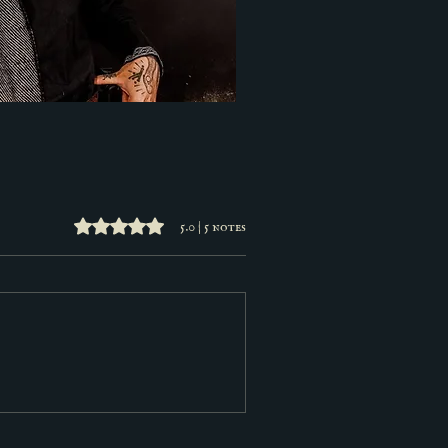
Noté 5 étoiles sur 5.
5.0 | 5 notes